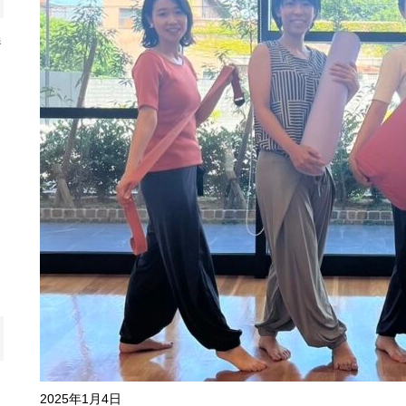
養
し
し
2025年1月4日